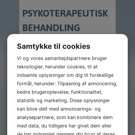
PSYKOTERAPEUTISK
BEHANDLING
SAMTALE & TERAPI
Samtykke til cookies
Undervisning
Vi og vores samarbejdspartnere bruger
teknologier, herunder cookies, til at
indsamle oplysninger om dig til forskellige
Jeg underviser indenfor
nedennævnte områder,
formål, herunder: Tilpasning af annoncering,
men gerne også ud fra
ønskede emner som
bedre brugeroplevelse, funktionalitet,
ligger udenfor det
statistik og marketing. Disse oplysninger
nævnte.
kan blive delt med annoncerings- og
Sund og god
kommunikation på
analysepartnere, som kan kombinere dem
arbejdspladsen, f.eks-
mellem forskellige
med data, du tidligere har givet dem eller
afdelinger, de enkelte
de har indsamlet gennem din brug af deres
medarbejdere imellem,